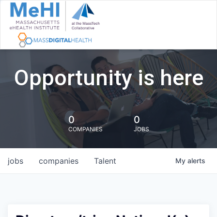
Opportunity is here
0
0
COMPANIES
JOBS
jobs
companies
Talent
My
alerts