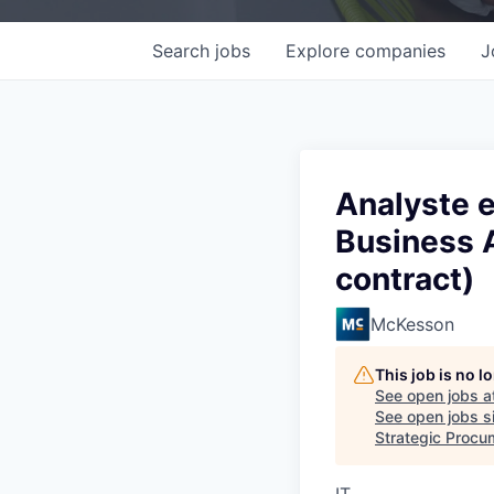
Search
jobs
Explore
companies
J
Analyste e
Business 
contract)
McKesson
This job is no 
See open jobs a
See open jobs si
Strategic Procu
IT