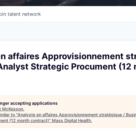
oin talent network
n affaires Approvisionnement st
Analyst Strategic Procument (12
longer accepting applications
t
McKesson
.
milar to "
Analyste en affaires Approvisionnement stratégique / Busi
ment (12 month contract)
"
Mass Digital Health
.