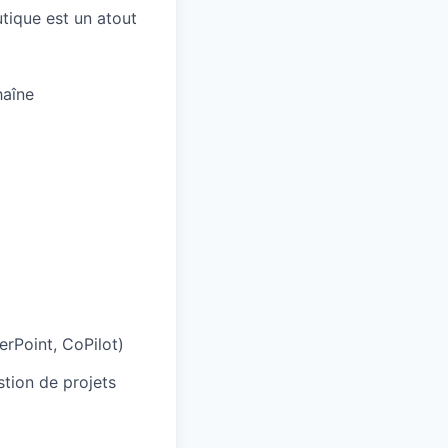
tique est un atout
haîne
rPoint, CoPilot)
tion de projets