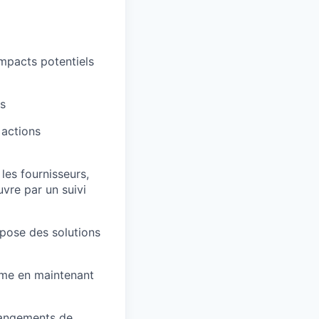
impacts potentiels
es
 actions
les fournisseurs,
vre par un suivi
opose des solutions
mme en maintenant
changements de