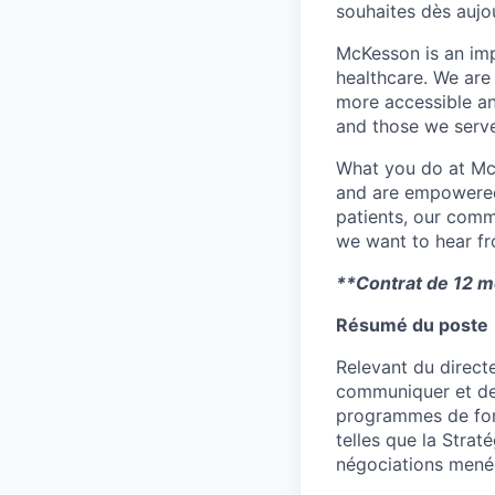
souhaites dès aujou
McKesson is an imp
healthcare. We are 
more accessible an
and those we serve
What you do at Mc
and are empowered 
patients, our comm
we want to hear f
**Contrat de 12 m
Résumé du poste
Relevant du directe
communiquer et de 
programmes de form
telles que la Strat
négociations menée