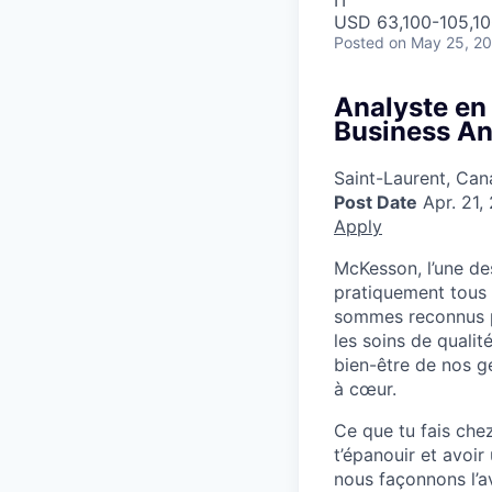
USD 63,100-105,10
Posted
on May 25, 2
Analyste en
Business An
Saint-Laurent, Ca
Post Date
Apr. 21,
Apply
McKesson, l’une de
pratiquement tous l
sommes reconnus po
les soins de qualit
bien-être de nos g
à cœur.
Ce que tu fais che
t’épanouir et avoi
nous façonnons l’a