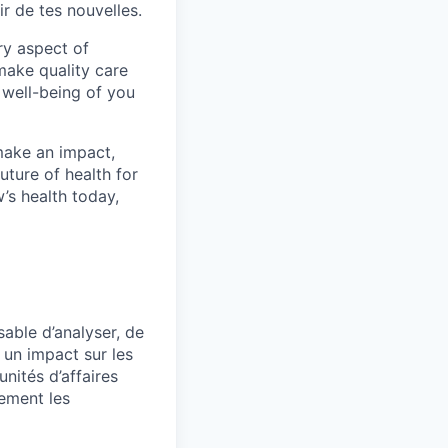
r de tes nouvelles.
ry aspect of
make quality care
 well-being of you
make an impact,
ture of health for
’s health today,
sable d’analyser, de
 un impact sur les
nités d’affaires
vement les