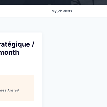
My
job
alerts
ratégique /
 month
ness Analyst