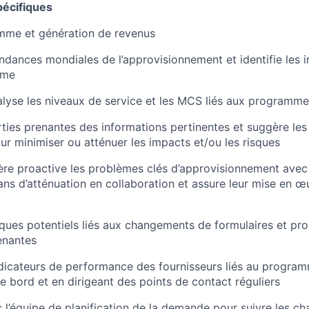
pécifiques
mme et génération de revenus
tendances mondiales de l’approvisionnement et identifie les 
mme
nalyse les niveaux de service et les MCS liés aux programm
rties prenantes des informations pertinentes et suggère les
ur minimiser ou atténuer les impacts et/ou les risques
ère proactive les problèmes clés d’approvisionnement avec 
ans d’atténuation en collaboration et assure leur mise en œu
risques potentiels liés aux changements de formulaires et pr
enantes
indicateurs de performance des fournisseurs liés au progra
e bord et en dirigeant des points de contact réguliers
 l’équipe de planification de la demande pour suivre les 