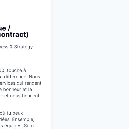
e /
contract)
ness & Strategy
00, touche à
le différence. Nous
ervices qui rendent
e bonheur et le
s—et nous tiennent
 où tu peux
idées. Ensemble,
s équipes. Si tu