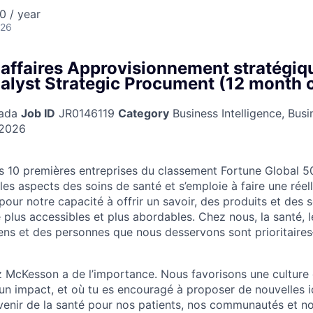
0 / year
026
 affaires Approvisionnement stratégiqu
alyst Strategic Procument (12 month 
nada
Job ID
JR0146119
Category
Business Intelligence, Busi
 2026
s 10 premières entreprises du classement Fortune Global 5
es aspects des soins de santé et s’emploie à faire une réel
ur notre capacité à offrir un savoir, des produits et des s
é plus accessibles et plus abordables. Chez nous, la santé, l
ens et des personnes que nous desservons sont prioritaire
z McKesson a de l’importance. Nous favorisons une culture
r un impact, et où tu es encouragé à proposer de nouvelles 
venir de la santé pour nos patients, nos communautés et no