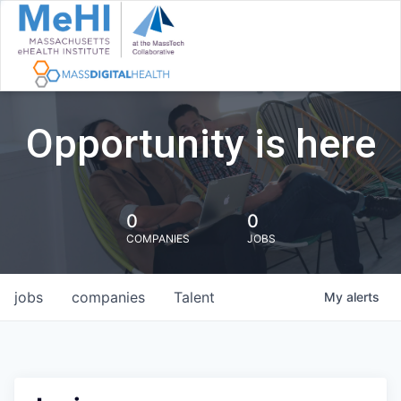
Opportunity is here
0
0
COMPANIES
JOBS
jobs
companies
Talent
My
alerts