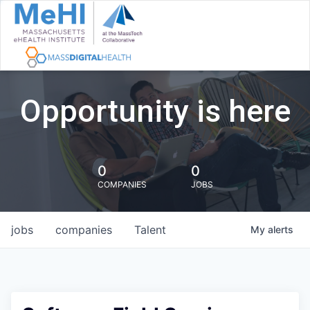
Opportunity is here
0
0
COMPANIES
JOBS
jobs
companies
Talent
My
alerts