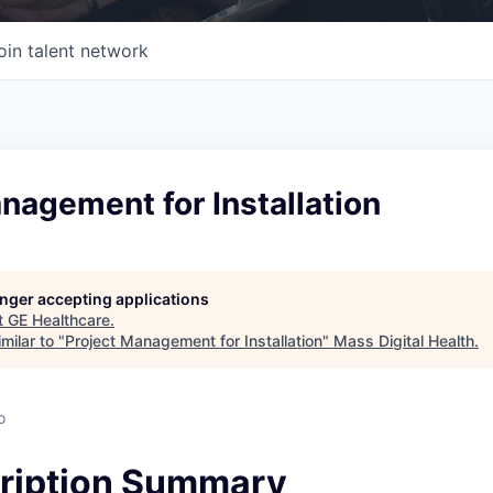
oin talent network
nagement for Installation
longer accepting applications
t
GE Healthcare
.
milar to "
Project Management for Installation
"
Mass Digital Health
.
o
ription Summary