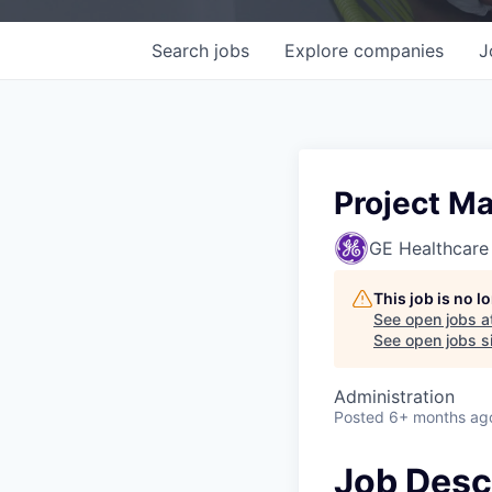
Search
jobs
Explore
companies
J
Project Ma
GE Healthcare
This job is no 
See open jobs a
See open jobs si
Administration
Posted
6+ months ag
Job Desc