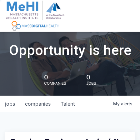
Opportunity is here
0
0
COMPANIES
JOBS
jobs
companies
Talent
My
alerts