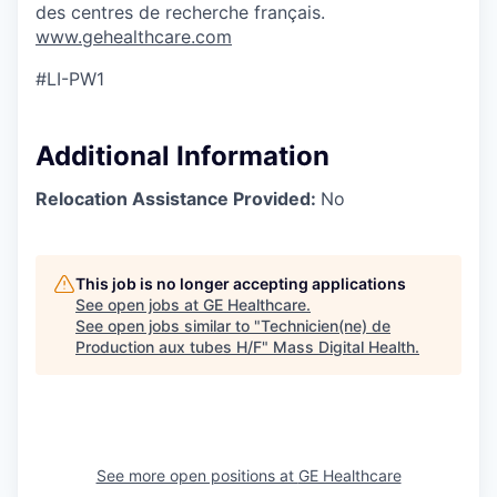
des centres de recherche français.
www.gehealthcare.com
#LI-PW1
Additional Information
Relocation Assistance Provided:
No
This job is no longer accepting applications
See open jobs at
GE Healthcare
.
See open jobs similar to "
Technicien(ne) de
Production aux tubes H/F
"
Mass Digital Health
.
See more open positions at
GE Healthcare