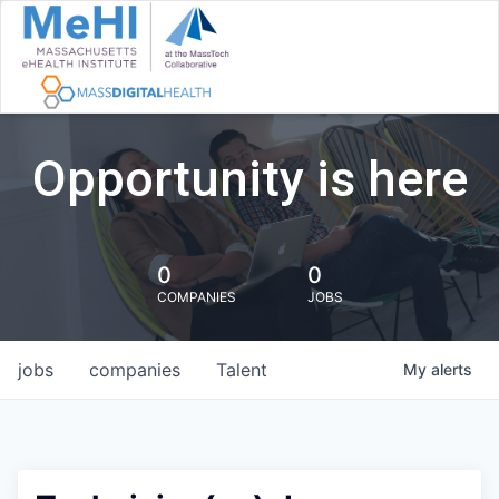
Opportunity is here
0
0
COMPANIES
JOBS
jobs
companies
Talent
My
alerts